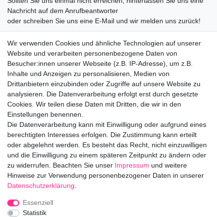
Sollten Sie uns einmal nicht erreichen, hinterlassen Sie uns eine
Nachricht auf dem Anrufbeantworter
oder schreiben Sie uns eine E-Mail und wir melden uns zurück!
09547872155
Wir verwenden Cookies und ähnliche Technologien auf unserer
info@bloomboxer.net
Website und verarbeiten personenbezogene Daten von
Montag bis Freitag 08:30-13:00 Uhr.
Besucher:innen unserer Webseite (z.B. IP-Adresse), um z.B.
Inhalte und Anzeigen zu personalisieren, Medien von
Ceres::Template.mailFormHoneypotLabel
IHRE E-MAIL ADRESSE
Drittanbietern einzubinden oder Zugriffe auf unsere Website zu
analysieren. Die Datenverarbeitung erfolgt erst durch gesetzte
Cookies. Wir teilen diese Daten mit Dritten, die wir in den
IHRE NACHRICHT AN UNS
Einstellungen benennen.
Die Datenverarbeitung kann mit Einwilligung oder aufgrund eines
berechtigten Interesses erfolgen. Die Zustimmung kann erteilt
info@bloomboxer.net
oder abgelehnt werden. Es besteht das Recht, nicht einzuwilligen
und die Einwilligung zu einem späteren Zeitpunkt zu ändern oder
zu widerrufen. Beachten Sie unser
Impressum
und weitere
Impressum
Daten­schutz­erklärung
AGB
Hinweise zur Verwendung personenbezogener Daten in unserer
Daten­schutz­erklärung
.
Widerrufs­recht
Kontakt
Vertrag widerrufen
Essenziell
Statistik