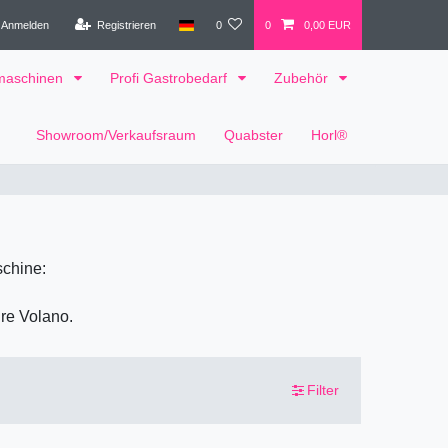
Anmelden
Registrieren
0
0
0,00 EUR
tmaschinen
Profi Gastrobedarf
Zubehör
Showroom/Verkaufsraum
Quabster
Horl®
schine:
hre Volano.
Filter