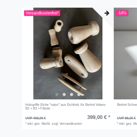
Versandkostenfrei¹
-14%
Holzgriffe Eiche "natur" aus Eichholz für Berkel Volano
Berkel Schne
B2 + B3 +Tribute
399,00 € *
UVP 469,00 €
UVP 99,00 €
*
inkl. ges. MwSt.
zzgl.
Versandkosten
*
inkl. ges. M