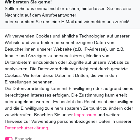
Wir beraten Sie gerne!
Sollten Sie uns einmal nicht erreichen, hinterlassen Sie uns eine
Nachricht auf dem Anrufbeantworter
oder schreiben Sie uns eine E-Mail und wir melden uns zurück!
09547872155
Wir verwenden Cookies und ähnliche Technologien auf unserer
info@bloomboxer.net
Website und verarbeiten personenbezogene Daten von
Montag bis Freitag 08:30-13:00 Uhr.
Besucher:innen unserer Webseite (z.B. IP-Adresse), um z.B.
Inhalte und Anzeigen zu personalisieren, Medien von
Ceres::Template.mailFormHoneypotLabel
IHRE E-MAIL ADRESSE
Drittanbietern einzubinden oder Zugriffe auf unsere Website zu
analysieren. Die Datenverarbeitung erfolgt erst durch gesetzte
Cookies. Wir teilen diese Daten mit Dritten, die wir in den
IHRE NACHRICHT AN UNS
Einstellungen benennen.
Die Datenverarbeitung kann mit Einwilligung oder aufgrund eines
berechtigten Interesses erfolgen. Die Zustimmung kann erteilt
info@bloomboxer.net
oder abgelehnt werden. Es besteht das Recht, nicht einzuwilligen
und die Einwilligung zu einem späteren Zeitpunkt zu ändern oder
zu widerrufen. Beachten Sie unser
Impressum
und weitere
Impressum
Daten­schutz­erklärung
AGB
Hinweise zur Verwendung personenbezogener Daten in unserer
Daten­schutz­erklärung
.
Widerrufs­recht
Kontakt
Vertrag widerrufen
Essenziell