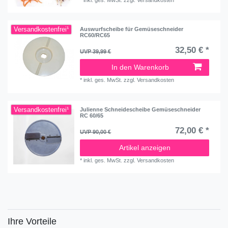
*
inkl. ges. MwSt.
zzgl.
Versandkosten
Versandkostenfrei¹
Auswurfscheibe für Gemüseschneider
RC60/RC65
32,50 € *
UVP 39,99 €
In den Warenkorb
*
inkl. ges. MwSt.
zzgl.
Versandkosten
Versandkostenfrei¹
Julienne Schneidescheibe Gemüseschneider
RC 60/65
72,00 € *
UVP 90,00 €
Artikel anzeigen
*
inkl. ges. MwSt.
zzgl.
Versandkosten
Ihre Vorteile