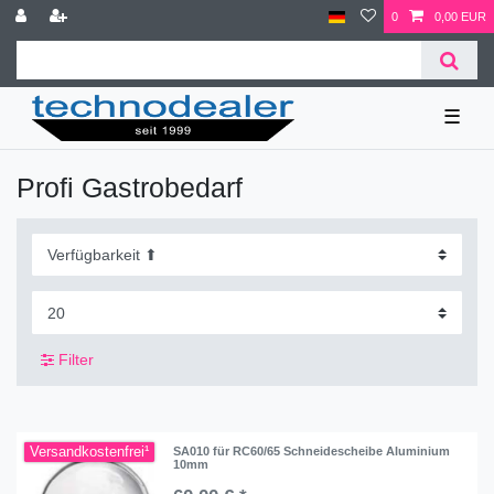
0
0,00 EUR
☰
Profi Gastrobedarf
Filter
Versandkostenfrei¹
SA010 für RC60/65 Schneidescheibe Aluminium
10mm