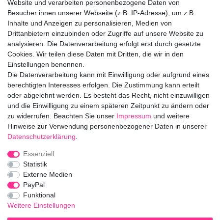
Website und verarbeiten personenbezogene Daten von
Montag bis Freitag 08:30-13:00 Uhr.
Besucher:innen unserer Webseite (z.B. IP-Adresse), um z.B.
Inhalte und Anzeigen zu personalisieren, Medien von
Ceres::Template.mailFormHoneypotLabel
IHRE E-MAIL ADRESSE
Drittanbietern einzubinden oder Zugriffe auf unsere Website zu
analysieren. Die Datenverarbeitung erfolgt erst durch gesetzte
Cookies. Wir teilen diese Daten mit Dritten, die wir in den
IHRE NACHRICHT AN UNS
Einstellungen benennen.
Die Datenverarbeitung kann mit Einwilligung oder aufgrund eines
berechtigten Interesses erfolgen. Die Zustimmung kann erteilt
info@bloomboxer.net
oder abgelehnt werden. Es besteht das Recht, nicht einzuwilligen
und die Einwilligung zu einem späteren Zeitpunkt zu ändern oder
zu widerrufen. Beachten Sie unser
Impressum
und weitere
Impressum
Daten­schutz­erklärung
AGB
Hinweise zur Verwendung personenbezogener Daten in unserer
Daten­schutz­erklärung
.
Widerrufs­recht
Kontakt
Vertrag widerrufen
Essenziell
Statistik
Externe Medien
Folge uns!
PayPal
Funktional
Weitere Einstellungen