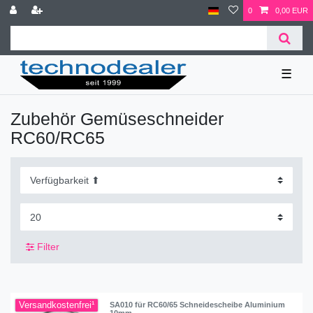
0
0,00 EUR
☰
Zubehör Gemüseschneider
RC60/RC65
Filter
Versandkostenfrei¹
SA010 für RC60/65 Schneidescheibe Aluminium
10mm