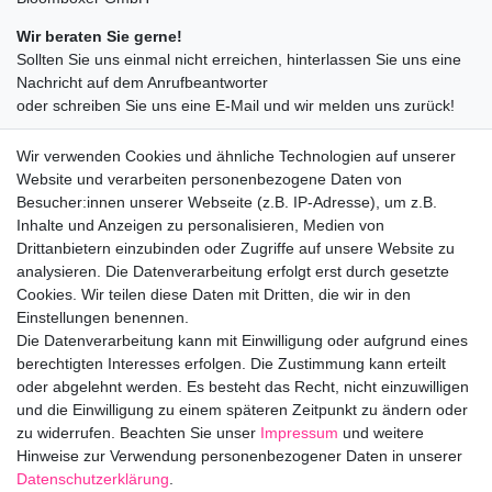
Wir beraten Sie gerne!
Sollten Sie uns einmal nicht erreichen, hinterlassen Sie uns eine
Nachricht auf dem Anrufbeantworter
oder schreiben Sie uns eine E-Mail und wir melden uns zurück!
09547872155
Wir verwenden Cookies und ähnliche Technologien auf unserer
info@bloomboxer.net
Website und verarbeiten personenbezogene Daten von
Montag bis Freitag 08:30-13:00 Uhr.
Besucher:innen unserer Webseite (z.B. IP-Adresse), um z.B.
Inhalte und Anzeigen zu personalisieren, Medien von
Ceres::Template.mailFormHoneypotLabel
IHRE E-MAIL ADRESSE
Drittanbietern einzubinden oder Zugriffe auf unsere Website zu
analysieren. Die Datenverarbeitung erfolgt erst durch gesetzte
Cookies. Wir teilen diese Daten mit Dritten, die wir in den
IHRE NACHRICHT AN UNS
Einstellungen benennen.
Die Datenverarbeitung kann mit Einwilligung oder aufgrund eines
berechtigten Interesses erfolgen. Die Zustimmung kann erteilt
info@bloomboxer.net
oder abgelehnt werden. Es besteht das Recht, nicht einzuwilligen
und die Einwilligung zu einem späteren Zeitpunkt zu ändern oder
zu widerrufen. Beachten Sie unser
Impressum
und weitere
Impressum
Daten­schutz­erklärung
AGB
Hinweise zur Verwendung personenbezogener Daten in unserer
Daten­schutz­erklärung
.