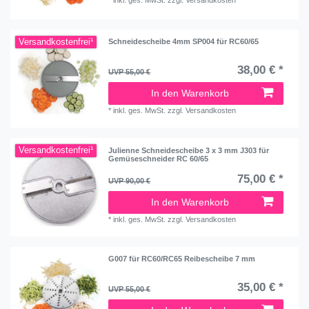
Versandkostenfrei¹
Schneidescheibe 4mm SP004 für RC60/65
38,00 € *
UVP 55,00 €
In den Warenkorb
*
inkl. ges. MwSt.
zzgl.
Versandkosten
Versandkostenfrei¹
Julienne Schneidescheibe 3 x 3 mm J303 für
Gemüseschneider RC 60/65
75,00 € *
UVP 90,00 €
In den Warenkorb
*
inkl. ges. MwSt.
zzgl.
Versandkosten
G007 für RC60/RC65 Reibescheibe 7 mm
35,00 € *
UVP 55,00 €