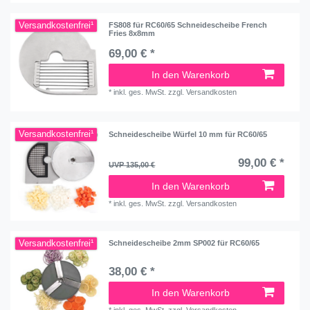
Versandkostenfrei¹
FS808 für RC60/65 Schneidescheibe French
Fries 8x8mm
69,00 € *
In den Warenkorb
*
inkl. ges. MwSt.
zzgl.
Versandkosten
Versandkostenfrei¹
Schneidescheibe Würfel 10 mm für RC60/65
99,00 € *
UVP 135,00 €
In den Warenkorb
*
inkl. ges. MwSt.
zzgl.
Versandkosten
Versandkostenfrei¹
Schneidescheibe 2mm SP002 für RC60/65
38,00 € *
In den Warenkorb
*
inkl. ges. MwSt.
zzgl.
Versandkosten