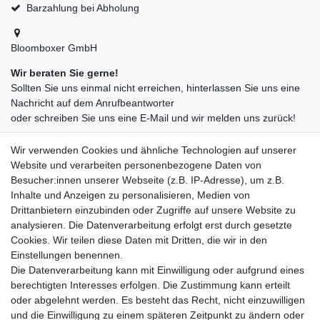
Barzahlung bei Abholung
Bloomboxer GmbH
Wir beraten Sie gerne!
Sollten Sie uns einmal nicht erreichen, hinterlassen Sie uns eine
Nachricht auf dem Anrufbeantworter
oder schreiben Sie uns eine E-Mail und wir melden uns zurück!
09547872155
Wir verwenden Cookies und ähnliche Technologien auf unserer
info@bloomboxer.net
Website und verarbeiten personenbezogene Daten von
Montag bis Freitag 08:30-13:00 Uhr.
Besucher:innen unserer Webseite (z.B. IP-Adresse), um z.B.
Inhalte und Anzeigen zu personalisieren, Medien von
Ceres::Template.mailFormHoneypotLabel
IHRE E-MAIL ADRESSE
Drittanbietern einzubinden oder Zugriffe auf unsere Website zu
analysieren. Die Datenverarbeitung erfolgt erst durch gesetzte
Cookies. Wir teilen diese Daten mit Dritten, die wir in den
IHRE NACHRICHT AN UNS
Einstellungen benennen.
Die Datenverarbeitung kann mit Einwilligung oder aufgrund eines
berechtigten Interesses erfolgen. Die Zustimmung kann erteilt
info@bloomboxer.net
oder abgelehnt werden. Es besteht das Recht, nicht einzuwilligen
und die Einwilligung zu einem späteren Zeitpunkt zu ändern oder