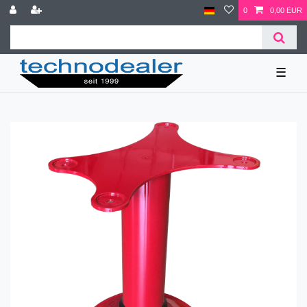
0
0,00 EUR
☰