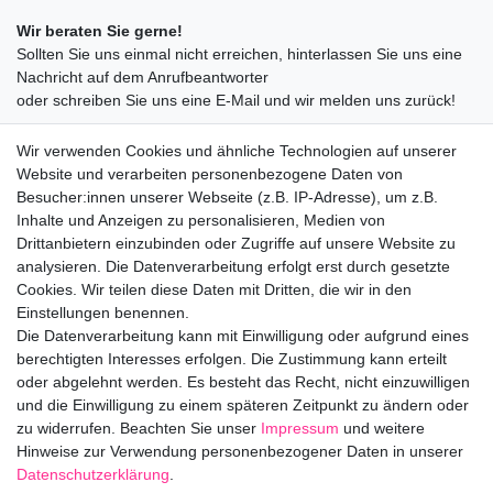
Wir beraten Sie gerne!
Sollten Sie uns einmal nicht erreichen, hinterlassen Sie uns eine
Nachricht auf dem Anrufbeantworter
oder schreiben Sie uns eine E-Mail und wir melden uns zurück!
09547872155
Wir verwenden Cookies und ähnliche Technologien auf unserer
info@bloomboxer.net
Website und verarbeiten personenbezogene Daten von
Montag bis Freitag 08:30-13:00 Uhr.
Besucher:innen unserer Webseite (z.B. IP-Adresse), um z.B.
Inhalte und Anzeigen zu personalisieren, Medien von
Ceres::Template.mailFormHoneypotLabel
IHRE E-MAIL ADRESSE
Drittanbietern einzubinden oder Zugriffe auf unsere Website zu
analysieren. Die Datenverarbeitung erfolgt erst durch gesetzte
Cookies. Wir teilen diese Daten mit Dritten, die wir in den
IHRE NACHRICHT AN UNS
Einstellungen benennen.
Die Datenverarbeitung kann mit Einwilligung oder aufgrund eines
berechtigten Interesses erfolgen. Die Zustimmung kann erteilt
info@bloomboxer.net
oder abgelehnt werden. Es besteht das Recht, nicht einzuwilligen
und die Einwilligung zu einem späteren Zeitpunkt zu ändern oder
zu widerrufen. Beachten Sie unser
Impressum
und weitere
Impressum
Daten­schutz­erklärung
AGB
Hinweise zur Verwendung personenbezogener Daten in unserer
Daten­schutz­erklärung
.