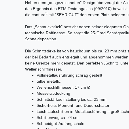
Neben dem „ausgezeichneten" Design überzeugt der Alles
das Ergebnis des ETM Testmagazins (09/2010) beweist. 
3
die contura
mit "SEHR GUT" den ersten Platz belegen u
Das „Schmuckstück" besticht neben seiner eleganten Opt
technische Raffinesse. So sorgt die 25-Grad Schrägstellu
Schneideposition.
Die Schnittstärke ist von hauchdünn bis ca. 23 mm präzise
der bei Bedarf auch entriegelt und abgenommen werden 
keine Grenze mehr gesetzt. Den perfekten „Schnitt" unte
Wellenschliffmesser.
Vollmetallausführung schräg gestellt
Silbermetallic
Wellenschliffmesser, 17 cm Ø
Messerabdeckung
Schnittstärkeeinstellung bis ca. 23 mm
Sicherheits-Moment- und Dauerschalter
Leichtlaufschlitten in Metallausführung – großflä
Schlittenweg ca. 24 cm
Schneidgut-Auffangschale