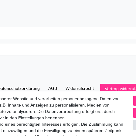
aten­schutz­erklärung
AGB
Widerrufs­recht
Vertrag widerru
unserer Website und verarbeiten personenbezogene Daten von
.B. Inhalte und Anzeigen zu personalisieren, Medien von
ite zu analysieren. Die Datenverarbeitung erfolgt erst durch
 wir in den Einstellungen benennen.
nd eines berechtigten Interesses erfolgen. Die Zustimmung kann
t einzuwilligen und die Einwilligung zu einem späteren Zeitpunkt