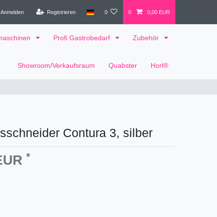
Anmelden
Registrieren
0
0
0,00 EUR
tmaschinen
Profi Gastrobedarf
Zubehör
Showroom/Verkaufsraum
Quabster
Horl®
esschneider Contura 3, silber
*
 EUR