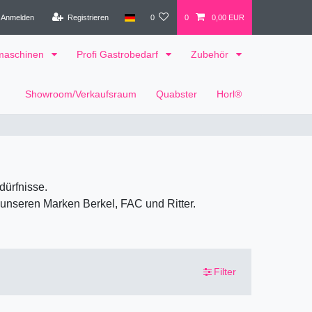
Anmelden
Registrieren
0
0
0,00 EUR
tmaschinen
Profi Gastrobedarf
Zubehör
Showroom/Verkaufsraum
Quabster
Horl®
dürfnisse.
 unseren Marken Berkel, FAC und Ritter.
Filter