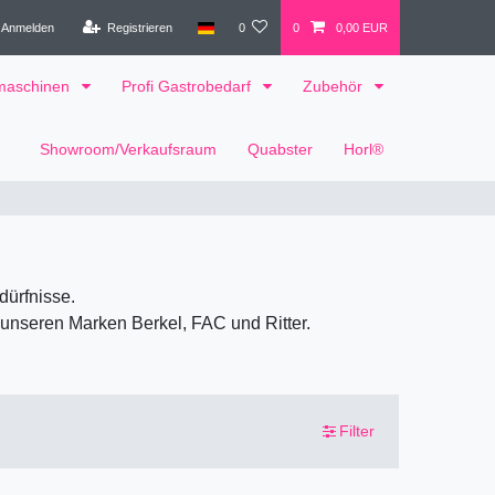
Anmelden
Registrieren
0
0
0,00 EUR
tmaschinen
Profi Gastrobedarf
Zubehör
Showroom/Verkaufsraum
Quabster
Horl®
dürfnisse.
 unseren Marken Berkel, FAC und Ritter.
Filter