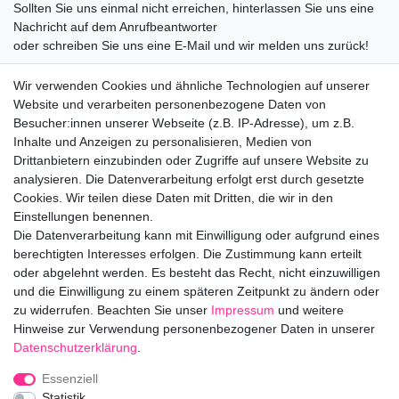
Sollten Sie uns einmal nicht erreichen, hinterlassen Sie uns eine
Nachricht auf dem Anrufbeantworter
oder schreiben Sie uns eine E-Mail und wir melden uns zurück!
09547872155
Wir verwenden Cookies und ähnliche Technologien auf unserer
info@bloomboxer.net
Website und verarbeiten personenbezogene Daten von
Montag bis Freitag 08:30-13:00 Uhr.
Besucher:innen unserer Webseite (z.B. IP-Adresse), um z.B.
Inhalte und Anzeigen zu personalisieren, Medien von
Ceres::Template.mailFormHoneypotLabel
IHRE E-MAIL ADRESSE
Drittanbietern einzubinden oder Zugriffe auf unsere Website zu
analysieren. Die Datenverarbeitung erfolgt erst durch gesetzte
Cookies. Wir teilen diese Daten mit Dritten, die wir in den
IHRE NACHRICHT AN UNS
Einstellungen benennen.
Die Datenverarbeitung kann mit Einwilligung oder aufgrund eines
berechtigten Interesses erfolgen. Die Zustimmung kann erteilt
info@bloomboxer.net
oder abgelehnt werden. Es besteht das Recht, nicht einzuwilligen
und die Einwilligung zu einem späteren Zeitpunkt zu ändern oder
zu widerrufen. Beachten Sie unser
Impressum
und weitere
Impressum
Daten­schutz­erklärung
AGB
Hinweise zur Verwendung personenbezogener Daten in unserer
Daten­schutz­erklärung
.
Widerrufs­recht
Kontakt
Vertrag widerrufen
Essenziell
Statistik