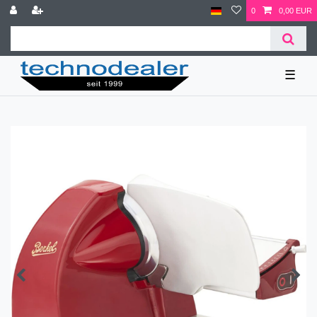
0
0,00 EUR
☰