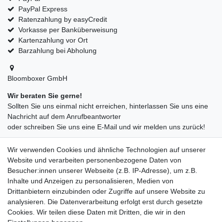
PayPal Express
Ratenzahlung by easyCredit
Vorkasse per Banküberweisung
Kartenzahlung vor Ort
Barzahlung bei Abholung
Bloomboxer GmbH
Wir beraten Sie gerne!
Sollten Sie uns einmal nicht erreichen, hinterlassen Sie uns eine
Nachricht auf dem Anrufbeantworter
oder schreiben Sie uns eine E-Mail und wir melden uns zurück!
09547872155
Wir verwenden Cookies und ähnliche Technologien auf unserer
info@bloomboxer.net
Website und verarbeiten personenbezogene Daten von
Montag bis Freitag 08:30-13:00 Uhr.
Besucher:innen unserer Webseite (z.B. IP-Adresse), um z.B.
Inhalte und Anzeigen zu personalisieren, Medien von
Ceres::Template.mailFormHoneypotLabel
IHRE E-MAIL ADRESSE
Drittanbietern einzubinden oder Zugriffe auf unsere Website zu
analysieren. Die Datenverarbeitung erfolgt erst durch gesetzte
Cookies. Wir teilen diese Daten mit Dritten, die wir in den
IHRE NACHRICHT AN UNS