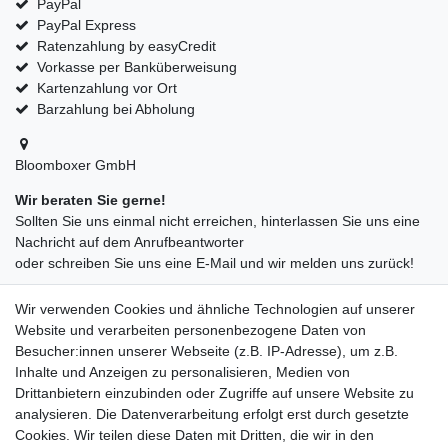
PayPal
PayPal Express
Ratenzahlung by easyCredit
Vorkasse per Banküberweisung
Kartenzahlung vor Ort
Barzahlung bei Abholung
Bloomboxer GmbH
Wir beraten Sie gerne!
Sollten Sie uns einmal nicht erreichen, hinterlassen Sie uns eine
Nachricht auf dem Anrufbeantworter
oder schreiben Sie uns eine E-Mail und wir melden uns zurück!
09547872155
Wir verwenden Cookies und ähnliche Technologien auf unserer
info@bloomboxer.net
Website und verarbeiten personenbezogene Daten von
Montag bis Freitag 08:30-13:00 Uhr.
Besucher:innen unserer Webseite (z.B. IP-Adresse), um z.B.
Inhalte und Anzeigen zu personalisieren, Medien von
Ceres::Template.mailFormHoneypotLabel
IHRE E-MAIL ADRESSE
Drittanbietern einzubinden oder Zugriffe auf unsere Website zu
analysieren. Die Datenverarbeitung erfolgt erst durch gesetzte
Cookies. Wir teilen diese Daten mit Dritten, die wir in den
IHRE NACHRICHT AN UNS