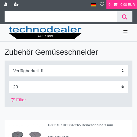
0
0,00 EUR
☰
Zubehör Gemüseschneider
Filter
G003 für RC60/RC65 Reibescheibe 3 mm