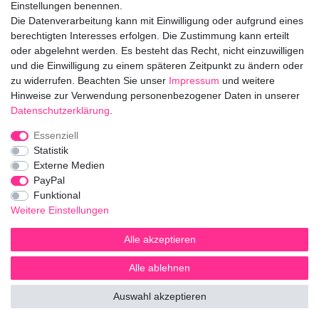
Einstellungen benennen.
Die Datenverarbeitung kann mit Einwilligung oder aufgrund eines
berechtigten Interesses erfolgen. Die Zustimmung kann erteilt
info@bloomboxer.net
oder abgelehnt werden. Es besteht das Recht, nicht einzuwilligen
und die Einwilligung zu einem späteren Zeitpunkt zu ändern oder
zu widerrufen. Beachten Sie unser
Impressum
und weitere
Impressum
Daten­schutz­erklärung
AGB
Hinweise zur Verwendung personenbezogener Daten in unserer
Daten­schutz­erklärung
.
Widerrufs­recht
Kontakt
Vertrag widerrufen
Essenziell
Statistik
Externe Medien
Folge uns!
PayPal
Funktional
Weitere Einstellungen
Alle akzeptieren
Alle ablehnen
© Copyright 2026 | Alle Rechte vorbehalten.
Auswahl akzeptieren