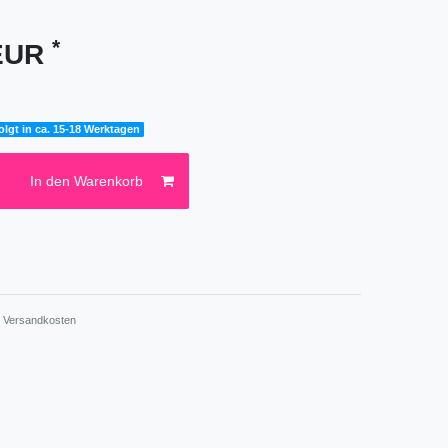
*
 EUR
olgt in ca. 15-18 Werktagen
In den Warenkorb
.
Versandkosten