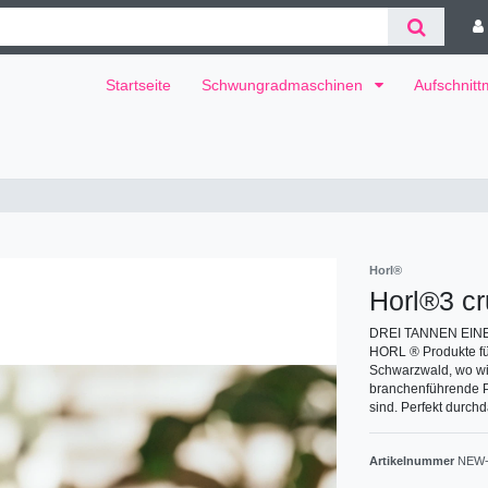
Startseite
Schwungradmaschinen
Aufschnit
Horl®
Horl®3 cr
DREI TANNEN EINE M
HORL ® Produkte für 
Schwarzwald, wo wir
branchenführende Pro
sind. Perfekt durchd
Artikelnummer
NEW-