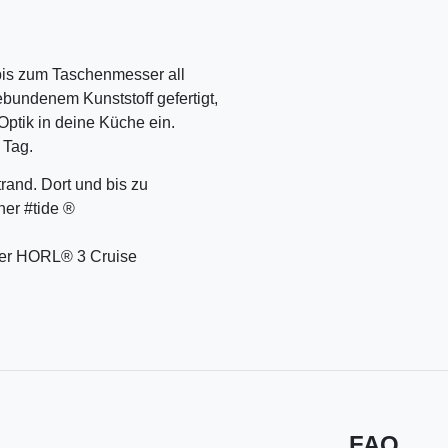
 bis zum Taschenmesser all
bundenem Kunststoff gefertigt,
ptik in deine Küche ein.
 Tag.
rand. Dort und bis zu
er #tide
®
 der HORL
®
3 Cruise
FAQ