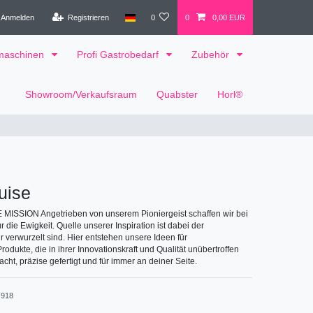
Anmelden
Registrieren
0
0
0,00 EUR
tmaschinen
Profi Gastrobedarf
Zubehör
Showroom/Verkaufsraum
Quabster
Horl®
uise
ISSION Angetrieben von unserem Pioniergeist schaffen wir bei
die Ewigkeit. Quelle unserer Inspiration ist dabei der
 verwurzelt sind. Hier entstehen unsere Ideen für
dukte, die in ihrer Innovationskraft und Qualität unübertroffen
acht, präzise gefertigt und für immer an deiner Seite.
918