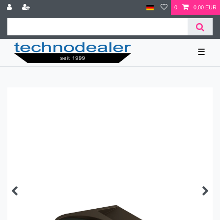
0
0,00 EUR
☰