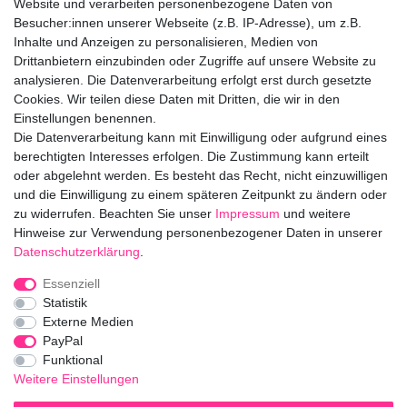
Website und verarbeiten personenbezogene Daten von
Montag bis Freitag 08:30-13:00 Uhr.
Besucher:innen unserer Webseite (z.B. IP-Adresse), um z.B.
Inhalte und Anzeigen zu personalisieren, Medien von
Ceres::Template.mailFormHoneypotLabel
IHRE E-MAIL ADRESSE
Drittanbietern einzubinden oder Zugriffe auf unsere Website zu
analysieren. Die Datenverarbeitung erfolgt erst durch gesetzte
Cookies. Wir teilen diese Daten mit Dritten, die wir in den
IHRE NACHRICHT AN UNS
Einstellungen benennen.
Die Datenverarbeitung kann mit Einwilligung oder aufgrund eines
berechtigten Interesses erfolgen. Die Zustimmung kann erteilt
info@bloomboxer.net
oder abgelehnt werden. Es besteht das Recht, nicht einzuwilligen
und die Einwilligung zu einem späteren Zeitpunkt zu ändern oder
zu widerrufen. Beachten Sie unser
Impressum
und weitere
Impressum
Daten­schutz­erklärung
AGB
Hinweise zur Verwendung personenbezogener Daten in unserer
Daten­schutz­erklärung
.
Widerrufs­recht
Kontakt
Vertrag widerrufen
Essenziell
Statistik
Externe Medien
Folge uns!
PayPal
Funktional
Weitere Einstellungen