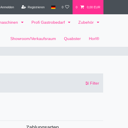
Anmelden
Registrieren
0
0
0,00 EUR
tmaschinen
Profi Gastrobedarf
Zubehör
Showroom/Verkaufsraum
Quabster
Horl®
Filter
Zahlungsarten