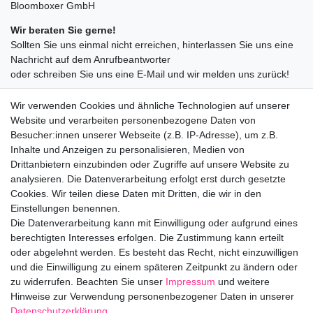
Bloomboxer GmbH
Wir beraten Sie gerne!
Sollten Sie uns einmal nicht erreichen, hinterlassen Sie uns eine
Nachricht auf dem Anrufbeantworter
oder schreiben Sie uns eine E-Mail und wir melden uns zurück!
09547872155
Wir verwenden Cookies und ähnliche Technologien auf unserer
info@bloomboxer.net
Website und verarbeiten personenbezogene Daten von
Montag bis Freitag 08:30-13:00 Uhr.
Besucher:innen unserer Webseite (z.B. IP-Adresse), um z.B.
Inhalte und Anzeigen zu personalisieren, Medien von
Ceres::Template.mailFormHoneypotLabel
IHRE E-MAIL ADRESSE
Drittanbietern einzubinden oder Zugriffe auf unsere Website zu
analysieren. Die Datenverarbeitung erfolgt erst durch gesetzte
Cookies. Wir teilen diese Daten mit Dritten, die wir in den
IHRE NACHRICHT AN UNS
Einstellungen benennen.
Die Datenverarbeitung kann mit Einwilligung oder aufgrund eines
berechtigten Interesses erfolgen. Die Zustimmung kann erteilt
info@bloomboxer.net
oder abgelehnt werden. Es besteht das Recht, nicht einzuwilligen
und die Einwilligung zu einem späteren Zeitpunkt zu ändern oder
zu widerrufen. Beachten Sie unser
Impressum
und weitere
Impressum
Daten­schutz­erklärung
AGB
Hinweise zur Verwendung personenbezogener Daten in unserer
Daten­schutz­erklärung
.