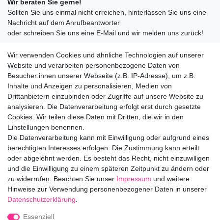
Wir beraten Sie gerne!
Sollten Sie uns einmal nicht erreichen, hinterlassen Sie uns eine
Nachricht auf dem Anrufbeantworter
oder schreiben Sie uns eine E-Mail und wir melden uns zurück!
09547872155
Wir verwenden Cookies und ähnliche Technologien auf unserer
info@bloomboxer.net
Website und verarbeiten personenbezogene Daten von
Montag bis Freitag 08:30-13:00 Uhr.
Besucher:innen unserer Webseite (z.B. IP-Adresse), um z.B.
Inhalte und Anzeigen zu personalisieren, Medien von
Ceres::Template.mailFormHoneypotLabel
IHRE E-MAIL ADRESSE
Drittanbietern einzubinden oder Zugriffe auf unsere Website zu
analysieren. Die Datenverarbeitung erfolgt erst durch gesetzte
Cookies. Wir teilen diese Daten mit Dritten, die wir in den
IHRE NACHRICHT AN UNS
Einstellungen benennen.
Die Datenverarbeitung kann mit Einwilligung oder aufgrund eines
berechtigten Interesses erfolgen. Die Zustimmung kann erteilt
info@bloomboxer.net
oder abgelehnt werden. Es besteht das Recht, nicht einzuwilligen
und die Einwilligung zu einem späteren Zeitpunkt zu ändern oder
zu widerrufen. Beachten Sie unser
Impressum
und weitere
Impressum
Daten­schutz­erklärung
AGB
Hinweise zur Verwendung personenbezogener Daten in unserer
Daten­schutz­erklärung
.
Widerrufs­recht
Kontakt
Vertrag widerrufen
Essenziell