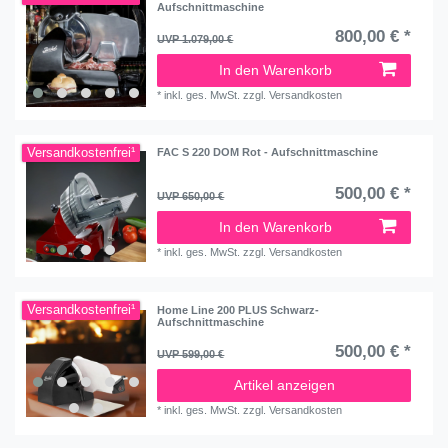
Aufschnittmaschine
800,00 € *
UVP 1.079,00 €
In den Warenkorb
*
inkl. ges. MwSt.
zzgl.
Versandkosten
Versandkostenfrei¹
FAC S 220 DOM Rot - Aufschnittmaschine
500,00 € *
UVP 650,00 €
In den Warenkorb
*
inkl. ges. MwSt.
zzgl.
Versandkosten
Versandkostenfrei¹
Home Line 200 PLUS Schwarz-
Aufschnittmaschine
500,00 € *
UVP 599,00 €
Artikel anzeigen
*
inkl. ges. MwSt.
zzgl.
Versandkosten