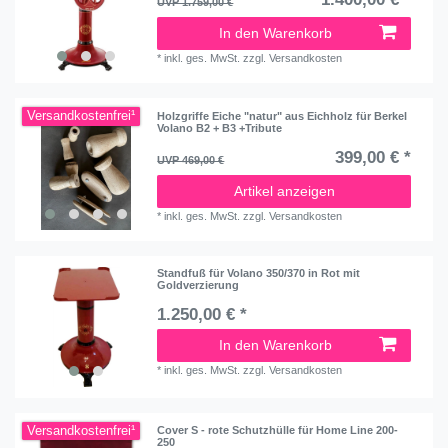
UVP 1.759,00 €
In den Warenkorb
*
inkl. ges. MwSt.
zzgl.
Versandkosten
Versandkostenfrei¹
Holzgriffe Eiche "natur" aus Eichholz für Berkel
Volano B2 + B3 +Tribute
399,00 € *
UVP 469,00 €
Artikel anzeigen
*
inkl. ges. MwSt.
zzgl.
Versandkosten
Standfuß für Volano 350/370 in Rot mit
Goldverzierung
1.250,00 € *
In den Warenkorb
*
inkl. ges. MwSt.
zzgl.
Versandkosten
Versandkostenfrei¹
Cover S - rote Schutzhülle für Home Line 200-
250