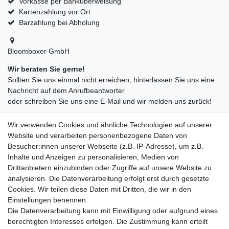
Vorkasse per Banküberweisung
Kartenzahlung vor Ort
Barzahlung bei Abholung
Bloomboxer GmbH
Wir beraten Sie gerne!
Sollten Sie uns einmal nicht erreichen, hinterlassen Sie uns eine
Nachricht auf dem Anrufbeantworter
oder schreiben Sie uns eine E-Mail und wir melden uns zurück!
09547872155
Wir verwenden Cookies und ähnliche Technologien auf unserer
info@bloomboxer.net
Website und verarbeiten personenbezogene Daten von
Montag bis Freitag 08:30-13:00 Uhr.
Besucher:innen unserer Webseite (z.B. IP-Adresse), um z.B.
Inhalte und Anzeigen zu personalisieren, Medien von
Ceres::Template.mailFormHoneypotLabel
IHRE E-MAIL ADRESSE
Drittanbietern einzubinden oder Zugriffe auf unsere Website zu
analysieren. Die Datenverarbeitung erfolgt erst durch gesetzte
Cookies. Wir teilen diese Daten mit Dritten, die wir in den
IHRE NACHRICHT AN UNS
Einstellungen benennen.
Die Datenverarbeitung kann mit Einwilligung oder aufgrund eines
berechtigten Interesses erfolgen. Die Zustimmung kann erteilt
info@bloomboxer.net