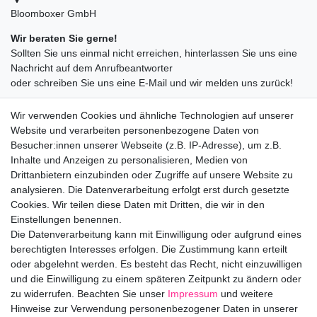
Bloomboxer GmbH
Wir beraten Sie gerne!
Sollten Sie uns einmal nicht erreichen, hinterlassen Sie uns eine
Nachricht auf dem Anrufbeantworter
oder schreiben Sie uns eine E-Mail und wir melden uns zurück!
09547872155
Wir verwenden Cookies und ähnliche Technologien auf unserer
info@bloomboxer.net
Website und verarbeiten personenbezogene Daten von
Montag bis Freitag 08:30-13:00 Uhr.
Besucher:innen unserer Webseite (z.B. IP-Adresse), um z.B.
Inhalte und Anzeigen zu personalisieren, Medien von
Ceres::Template.mailFormHoneypotLabel
IHRE E-MAIL ADRESSE
Drittanbietern einzubinden oder Zugriffe auf unsere Website zu
analysieren. Die Datenverarbeitung erfolgt erst durch gesetzte
Cookies. Wir teilen diese Daten mit Dritten, die wir in den
IHRE NACHRICHT AN UNS
Einstellungen benennen.
Die Datenverarbeitung kann mit Einwilligung oder aufgrund eines
berechtigten Interesses erfolgen. Die Zustimmung kann erteilt
info@bloomboxer.net
oder abgelehnt werden. Es besteht das Recht, nicht einzuwilligen
und die Einwilligung zu einem späteren Zeitpunkt zu ändern oder
zu widerrufen. Beachten Sie unser
Impressum
und weitere
Impressum
Daten­schutz­erklärung
AGB
Hinweise zur Verwendung personenbezogener Daten in unserer