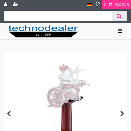
0
0,00 EUR
☰