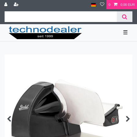
0
0,00 EUR
☰