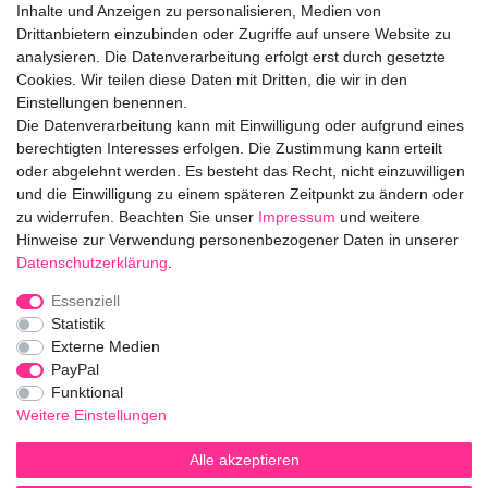
Inhalte und Anzeigen zu personalisieren, Medien von
Ceres::Template.mailFormHoneypotLabel
IHRE E-MAIL ADRESSE
Drittanbietern einzubinden oder Zugriffe auf unsere Website zu
analysieren. Die Datenverarbeitung erfolgt erst durch gesetzte
Cookies. Wir teilen diese Daten mit Dritten, die wir in den
IHRE NACHRICHT AN UNS
Einstellungen benennen.
Die Datenverarbeitung kann mit Einwilligung oder aufgrund eines
berechtigten Interesses erfolgen. Die Zustimmung kann erteilt
info@bloomboxer.net
oder abgelehnt werden. Es besteht das Recht, nicht einzuwilligen
und die Einwilligung zu einem späteren Zeitpunkt zu ändern oder
zu widerrufen. Beachten Sie unser
Impressum
und weitere
Impressum
Daten­schutz­erklärung
AGB
Hinweise zur Verwendung personenbezogener Daten in unserer
Daten­schutz­erklärung
.
Widerrufs­recht
Kontakt
Vertrag widerrufen
Essenziell
Statistik
Externe Medien
Folge uns!
PayPal
Funktional
Weitere Einstellungen
Alle akzeptieren