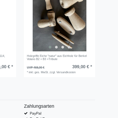
114,
Holzgriffe Eiche "natur" aus Eichholz für Berkel
Volano B2 + B3 +Tribute
,00 € *
399,00 € *
UVP 469,00 €
*
inkl. ges. MwSt.
zzgl.
Versandkosten
Zahlungsarten
PayPal