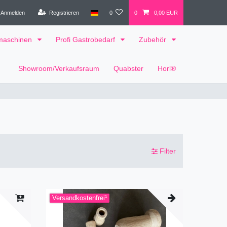
Anmelden
Registrieren
0
0
0,00 EUR
tmaschinen
Profi Gastrobedarf
Zubehör
Showroom/Verkaufsraum
Quabster
Horl®
Filter
Versandkostenfrei¹