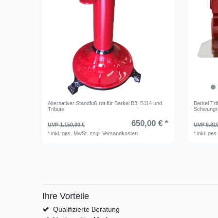
Alternativer Standfuß rot für Berkel B3, B114 und
Berkel Tri
Tribute
Schwungr
650,00 € *
UVP 1.150,00 €
UVP 8.819
*
inkl. ges. MwSt.
zzgl.
Versandkosten
*
inkl. ges
Ihre Vorteile
Qualifizierte Beratung