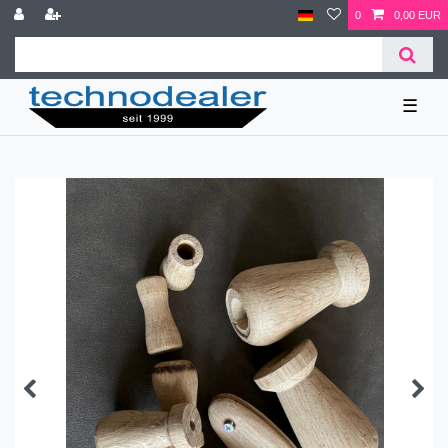
0
0,00 EUR
☰