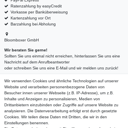
Ratenzahlung by easyCredit
Vorkasse per Banküberweisung
Kartenzahlung vor Ort
Barzahlung bei Abholung
Bloomboxer GmbH
Wir beraten Sie gerne!
Sollten Sie uns einmal nicht erreichen, hinterlassen Sie uns eine
Nachricht auf dem Anrufbeantworter
oder schreiben Sie uns eine E-Mail und wir melden uns zurück!
09547872155
Wir verwenden Cookies und ähnliche Technologien auf unserer
info@bloomboxer.net
Website und verarbeiten personenbezogene Daten von
Montag bis Freitag 08:30-13:00 Uhr.
Besucher:innen unserer Webseite (z.B. IP-Adresse), um z.B.
Inhalte und Anzeigen zu personalisieren, Medien von
Ceres::Template.mailFormHoneypotLabel
IHRE E-MAIL ADRESSE
Drittanbietern einzubinden oder Zugriffe auf unsere Website zu
analysieren. Die Datenverarbeitung erfolgt erst durch gesetzte
Cookies. Wir teilen diese Daten mit Dritten, die wir in den
IHRE NACHRICHT AN UNS
Einstellungen benennen.