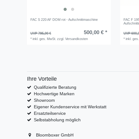
FAC S 220 AF DOM rot - Aufschnittmaschine
FAC F 195
Aufschnit
500,00 € *
UVP 795,00 €
UVP 600,
*
inkl. ges. MwSt.
zzgl.
Versandkosten
*
inkl. ges
Ihre Vorteile
Qualifizierte Beratung
Hochwertige Marken
Showroom
Eigener Kundenservice mit Werkstatt
Ersatzteilservice
Selbstabholung möglich
Bloomboxer GmbH