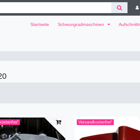
Startseite
Schwungradmaschinen
Aufschnit
20
ostenfrei¹
Versandkostenfrei¹