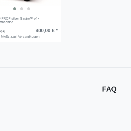
 PROF silber Gastro/Profi -
tmaschine
400,00 € *
00 €
. MwSt.
zzgl.
Versandkosten
FAQ