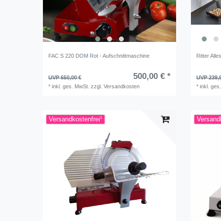
FAC S 220 DOM Rot - Aufschnittmaschine
Ritter All
500,00 € *
UVP 650,00 €
UVP 239,
*
inkl. ges. MwSt.
zzgl.
Versandkosten
*
inkl. ges
Versandkostenfrei¹
Versandk