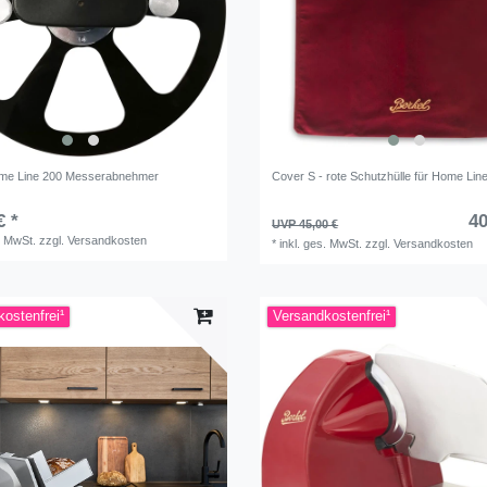
ome Line 200 Messerabnehmer
Cover S - rote Schutzhülle für Home Lin
€ *
40
UVP 45,00 €
. MwSt.
zzgl.
Versandkosten
*
inkl. ges. MwSt.
zzgl.
Versandkosten
ostenfrei¹
Versandkostenfrei¹