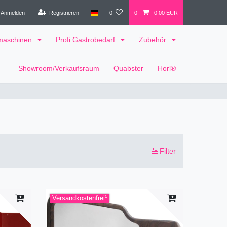
Anmelden
Registrieren
0
0
0,00 EUR
tmaschinen
Profi Gastrobedarf
Zubehör
Showroom/Verkaufsraum
Quabster
Horl®
Filter
Versandkostenfrei¹