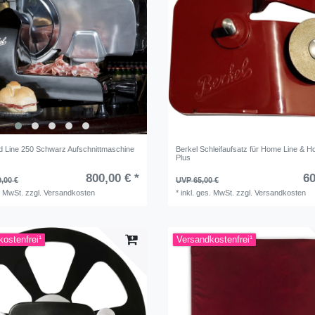
d Line 250 Schwarz Aufschnittmaschine
Berkel Schleifaufsatz für Home Line & H
Plus
800,00 € *
60
,00 €
UVP 65,00 €
. MwSt.
zzgl.
Versandkosten
*
inkl. ges. MwSt.
zzgl.
Versandkosten
ostenfrei¹
Versandkostenfrei¹