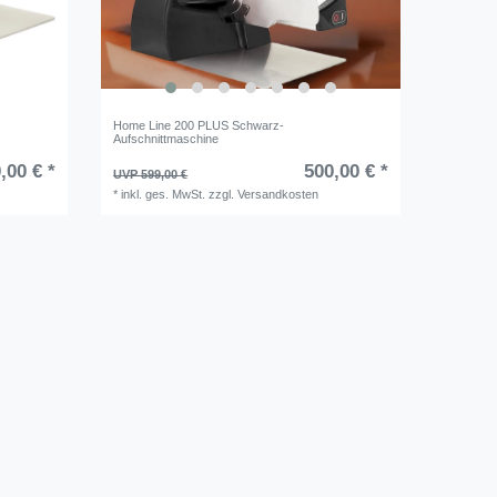
Home Line 200 PLUS Schwarz-
Aufschnittmaschine
,00 € *
500,00 € *
UVP 599,00 €
*
inkl. ges. MwSt.
zzgl.
Versandkosten