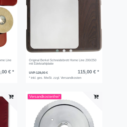
ome Line
Original Berkel Schneidebrett Home Line 200/250
mit Edelstahlplatte
,00 € *
115,00 € *
UVP 129,00 €
*
inkl. ges. MwSt.
zzgl.
Versandkosten
Versandkostenfrei¹