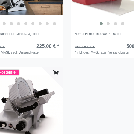
esschneider Contura 3, silber
Berkel Home Line 200 PLUS-rot
225,00 € *
500
99 €
UVP 599,00 €
. MwSt.
zzgl.
Versandkosten
*
inkl. ges. MwSt.
zzgl.
Versandkosten
ostenfrei¹