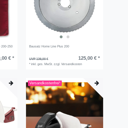
e 200-250
Bausatz Home Line Plus 200
,00 € *
125,00 € *
UVP 139,00 €
*
inkl. ges. MwSt.
zzgl.
Versandkosten
Versandkostenfrei¹