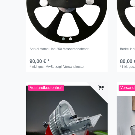
Berkel Home Line 250 Messerabnehmer
Berkel H
90,00 € *
80,00 
*
inkl. ges. MwSt.
zzgl.
Versandkosten
*
inkl. ges
Versandkostenfrei¹
Versandk