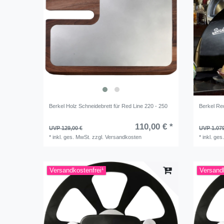
Berkel Holz Schneidebrett für Red Line 220 - 250
Berkel Re
110,00 € *
UVP 129,00 €
UVP 1.079
*
inkl. ges. MwSt.
zzgl.
Versandkosten
*
inkl. ges
Versandkostenfrei¹
Versandk